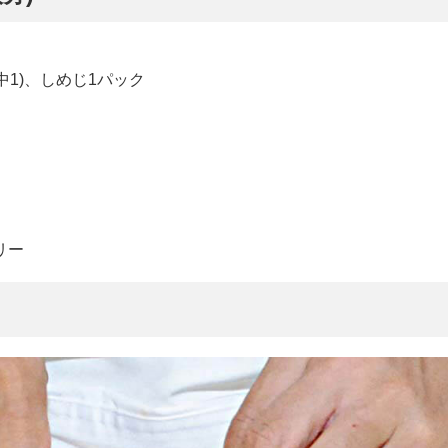
g(中1)、しめじ1パック
リー