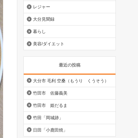
レジャー
大分見聞録
暮らし
美容/ダイエット
最近の投稿
大分市 毛利 空桑（もうり くうそう）
竹田市 佐藤義美
竹田市 姫だるま
竹田「岡城跡」
日田「小鹿田焼」