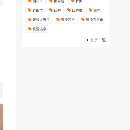
由布市
由布院
竹田
竹田市
臼杵
臼杵市
観光
豊後大野市
豊後高田
豊後高田市
長湯温泉
タグ一覧