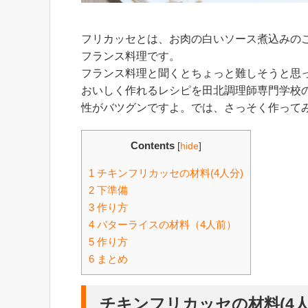
フリカッセとは、お肉の白いソース煮込みの
フランス料理です。
フランス料理と聞くとちょっと難しそうと思
おいしく作れるレシピを田北調理師専門学校
性がバツグンですよ。では、さっそく作って
Contents
[
hide
]
1
チキンフリカッセの材料(4人分)
2
下準備
3
作り方
4
バターライスの材料（4人前）
5
作り方
6
まとめ
チキンフリカッセの材料(4人