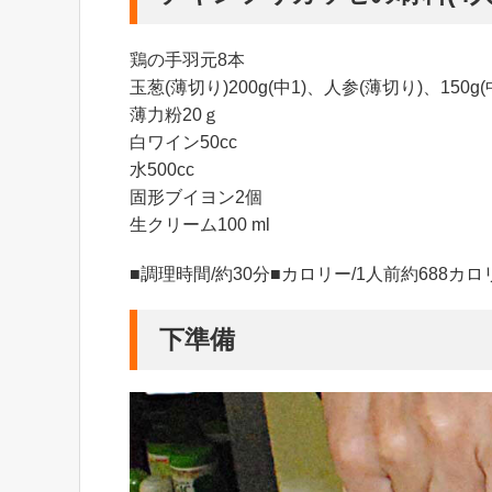
鶏の手羽元8本
玉葱(薄切り)200g(中1)、人参(薄切り)、150
薄力粉20ｇ
白ワイン50cc
水500cc
固形ブイヨン2個
生クリーム100 ml
■調理時間/約30分■カロリー/1人前約688カロ
下準備