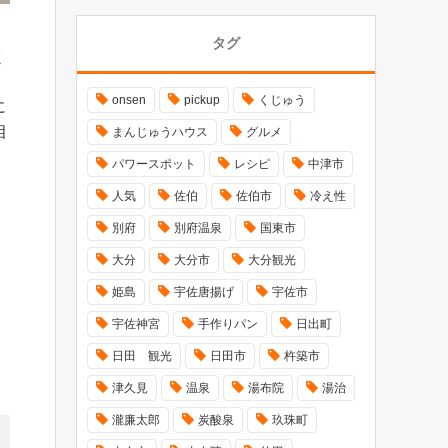
タグ
く
onsen
pickup
くじゅう
に
相
まんじゅうハウス
グルメ
パワースポット
レシピ
中津市
人気
佐伯
佐伯市
冷え性
別府
別府温泉
国東市
大分
大分市
大分観光
姫島
宇佐唐揚げ
宇佐市
宇佐神宮
手作りパン
日出町
日田 観光
日田市
杵築市
津久見
温泉
湯布院
湯治
瀧廉太郎
炭酸泉
玖珠町