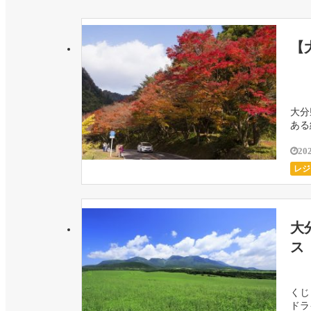
【
大分
ある
20
レジ
大
ス
くじ
ドラ