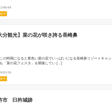
23/06/04
ャー
大分観光】菜の花が咲き誇る長崎鼻
この時期になると黄色い菜の花でいっぱいになる長崎鼻リゾートキャン
も「菜の花フェスタ」を開催してい […]
20/03/16
ャー
杵市 臼杵城跡