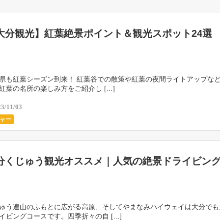
大分観光】紅葉絶景ポイント＆観光スポット24選
県も紅葉シーズン到来！ 紅葉谷での散策や紅葉の夜間ライトアップな
紅葉の名所の楽しみ方をご紹介し […]
23/11/03
ャー
分くじゅう観光オススメ｜人気の絶景ドライビン
ゅう連山のふもとに広がる高原、そしてやまなみハイウェイは大分でも
イビングコースです。四季折々の自 […]