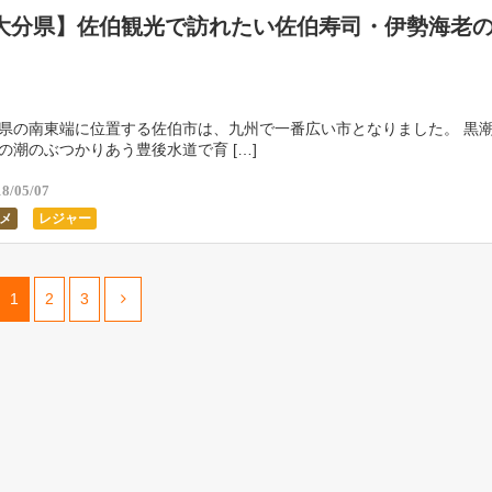
大分県】佐伯観光で訪れたい佐伯寿司・伊勢海老
県の南東端に位置する佐伯市は、九州で一番広い市となりました。 黒
の潮のぶつかりあう豊後水道で育 […]
18/05/07
メ
レジャー
1
2
3