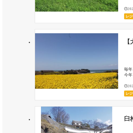
20
レジ
【
毎年
今年
20
レジ
臼