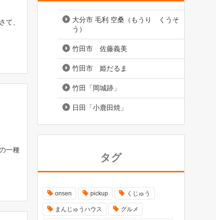
大分市 毛利 空桑（もうり くうそ
さて、
う）
竹田市 佐藤義美
竹田市 姫だるま
竹田「岡城跡」
日田「小鹿田焼」
の一種
タグ
onsen
pickup
くじゅう
まんじゅうハウス
グルメ