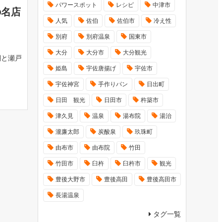
パワースポット
レシピ
中津市
の名店
人気
佐伯
佐伯市
冷え性
別府
別府温泉
国東市
大分
大分市
大分観光
潮と瀬戸
姫島
宇佐唐揚げ
宇佐市
宇佐神宮
手作りパン
日出町
日田 観光
日田市
杵築市
津久見
温泉
湯布院
湯治
瀧廉太郎
炭酸泉
玖珠町
由布市
由布院
竹田
竹田市
臼杵
臼杵市
観光
豊後大野市
豊後高田
豊後高田市
長湯温泉
タグ一覧