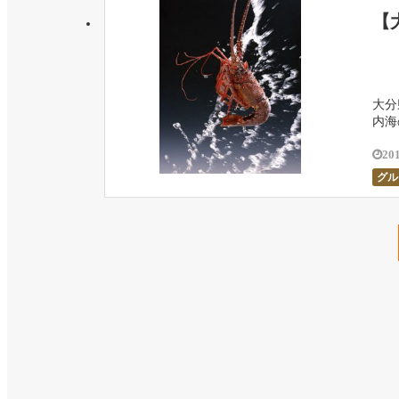
【
大分
内海
20
グル