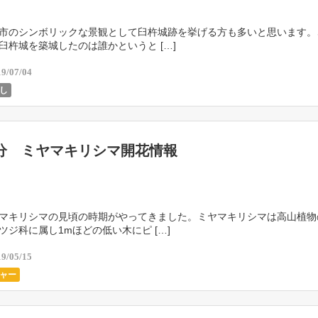
市のシンボリックな景観として臼杵城跡を挙げる方も多いと思います。
臼杵城を築城したのは誰かというと […]
19/07/04
し
分 ミヤマキリシマ開花情報
マキリシマの見頃の時期がやってきました。ミヤマキリシマは高山植物
ツジ科に属し1mほどの低い木にピ […]
19/05/15
ャー