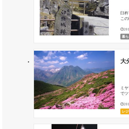
臼杵
この
20
暮ら
大
ミヤ
でツ
20
レジ