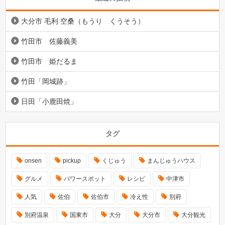
大分市 毛利 空桑（もうり くうそう）
竹田市 佐藤義美
竹田市 姫だるま
竹田「岡城跡」
日田「小鹿田焼」
タグ
onsen
pickup
くじゅう
まんじゅうハウス
グルメ
パワースポット
レシピ
中津市
人気
佐伯
佐伯市
冷え性
別府
別府温泉
国東市
大分
大分市
大分観光