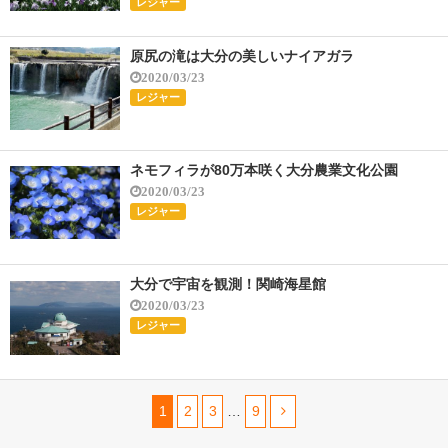
レジャー
原尻の滝は大分の美しいナイアガラ
2020/03/23
レジャー
ネモフィラが80万本咲く大分農業文化公園
2020/03/23
レジャー
大分で宇宙を観測！関崎海星館
2020/03/23
レジャー
1
2
3
…
9