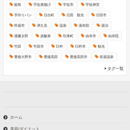
姫島
宇佐唐揚げ
宇佐市
宇佐神宮
手作りパン
日出町
日田 観光
日田市
杵築市
津久見
温泉
湯布院
湯治
瀧廉太郎
炭酸泉
玖珠町
由布市
由布院
竹田
竹田市
臼杵
臼杵市
観光
豊後大野市
豊後高田
豊後高田市
長湯温泉
タグ一覧
ホーム
美容/ダイエット