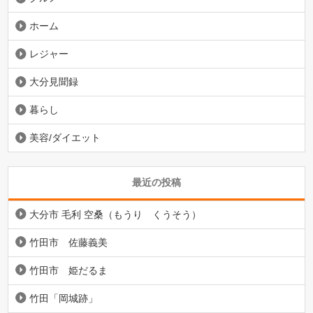
ホーム
レジャー
大分見聞録
暮らし
美容/ダイエット
最近の投稿
大分市 毛利 空桑（もうり くうそう）
竹田市 佐藤義美
竹田市 姫だるま
竹田「岡城跡」