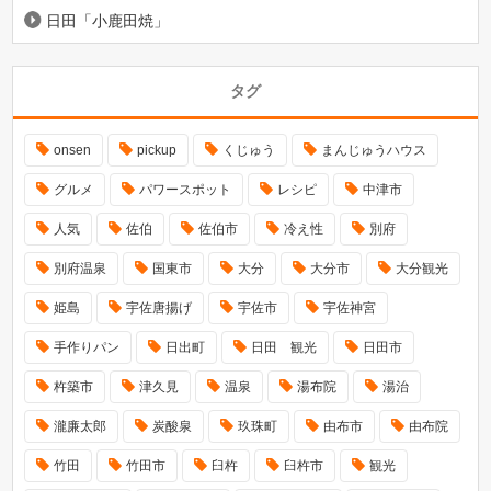
日田「小鹿田焼」
タグ
onsen
pickup
くじゅう
まんじゅうハウス
グルメ
パワースポット
レシピ
中津市
人気
佐伯
佐伯市
冷え性
別府
別府温泉
国東市
大分
大分市
大分観光
姫島
宇佐唐揚げ
宇佐市
宇佐神宮
手作りパン
日出町
日田 観光
日田市
杵築市
津久見
温泉
湯布院
湯治
瀧廉太郎
炭酸泉
玖珠町
由布市
由布院
竹田
竹田市
臼杵
臼杵市
観光