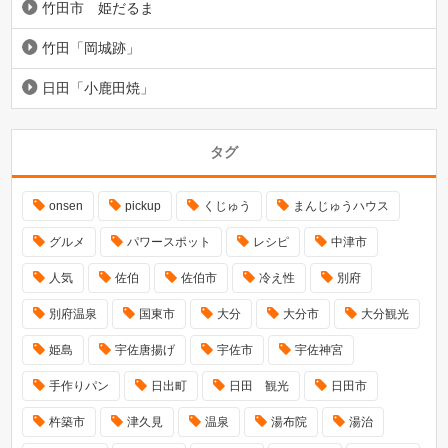
竹田市 姫だるま
竹田「岡城跡」
日田「小鹿田焼」
タグ
onsen
pickup
くじゅう
まんじゅうハウス
グルメ
パワースポット
レシピ
中津市
人気
佐伯
佐伯市
冷え性
別府
別府温泉
国東市
大分
大分市
大分観光
姫島
宇佐唐揚げ
宇佐市
宇佐神宮
手作りパン
日出町
日田 観光
日田市
杵築市
津久見
温泉
湯布院
湯治