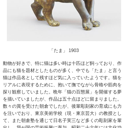
「たま」 1903
動物が好きで、特に猫は多い時は十匹ほど飼っており、作
品にも猫を題材としたものが多く、中でも「たま」と言う
猫は作品名として残すほど気に入っていたようです。猫を
リアルに表現するために、抱いて撫でながら骨格や筋肉を
探り観察していました。晩年「猫の百態展」を開催する夢
を描いていましたが、作品は五十点ほどに留まりました。
数々の賞を受けた朝倉でしたが、後輩彫刻家の育成にも力
を注いでおり、東京美術学校（現・東京芸大）の教授とし
て、また朝倉塾を通じて日名子実三など多くの彫刻家を輩
出し、我が国の芸術振興に寄与。昭和二十六年には文化功