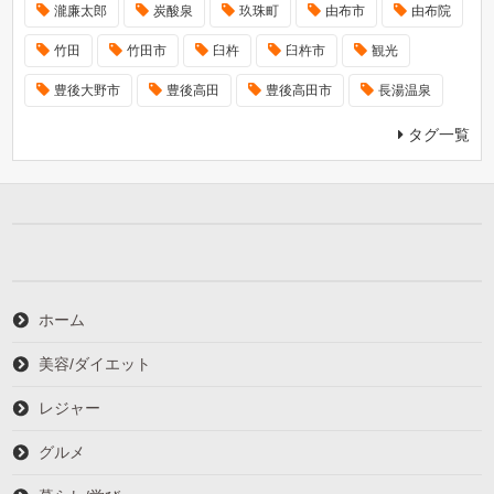
瀧廉太郎
炭酸泉
玖珠町
由布市
由布院
竹田
竹田市
臼杵
臼杵市
観光
豊後大野市
豊後高田
豊後高田市
長湯温泉
タグ一覧
ホーム
美容/ダイエット
レジャー
グルメ