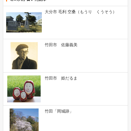
大分市 毛利 空桑（もうり くうそう）
竹田市 佐藤義美
竹田市 姫だるま
竹田「岡城跡」