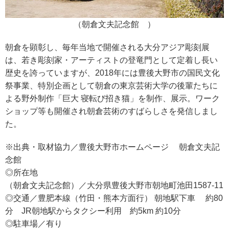
（朝倉文夫記念館 ）
朝倉を顕彰し、毎年当地で開催される大分アジア彫刻展
は、若き彫刻家・アーティストの登竜門として定着し長い
歴史を誇っていますが、2018年には豊後大野市の国民文化
祭事業、特別企画として朝倉の東京芸術大学の後輩たちに
よる野外制作「巨大 寝転び招き猫」を制作、展示。ワーク
ショップ等も開催され朝倉芸術のすばらしさを発信しまし
た。
※出典・取材協力／豊後大野市ホームページ 朝倉文夫記
念館
◎所在地
（朝倉文夫記念館）／大分県豊後大野市朝地町池田1587-11
◎交通／豊肥本線（竹田・熊本方面行） 朝地駅下車 約80
分 JR朝地駅からタクシー利用 約5km 約10分
◎駐車場／有り