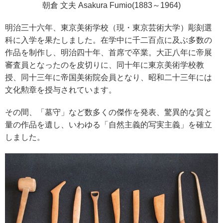
朝倉 文夫 Asakura Fumio(1883～1964)
明治三十六年、東京美術学校（現・東京芸術大学）彫刻選
科に入学を果たしました。在学中に千二百点に及ぶ多数の
作品を制作し、明治四十年、首席で卒業。大正八年に帝展
審査員となったのを皮切りに、同十年に東京美術学校教
授、同十三年に帝国美術院会員となり、昭和二十三年には
文化勲章を授与されています。
その間、「墓守」など数多くの傑作を発表、驚異的な質と
量の作品を遺し、いわゆる「自然主義的写実主義」を確立
しました。