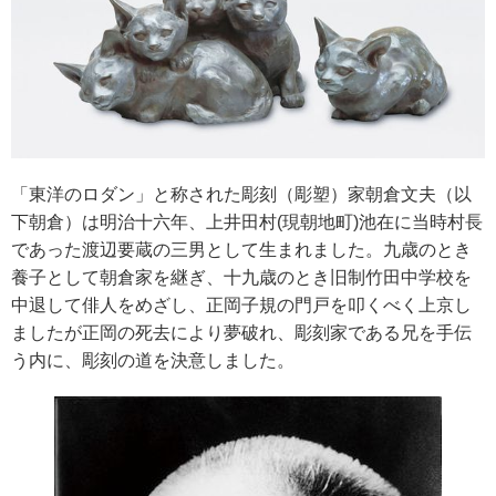
「東洋のロダン」と称された彫刻（彫塑）家朝倉文夫（以
下朝倉）は明治十六年、上井田村(現朝地町)池在に当時村長
であった渡辺要蔵の三男として生まれました。九歳のとき
養子として朝倉家を継ぎ、十九歳のとき旧制竹田中学校を
中退して俳人をめざし、正岡子規の門戸を叩くべく上京し
ましたが正岡の死去により夢破れ、彫刻家である兄を手伝
う内に、彫刻の道を決意しました。