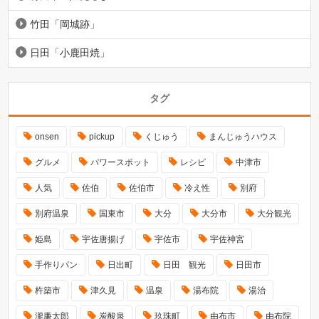
竹田「岡城跡」
日田「小鹿田焼」
タグ
onsen
pickup
くじゅう
まんじゅうハウス
グルメ
パワースポット
レシピ
中津市
人気
佐伯
佐伯市
冷え性
別府
別府温泉
国東市
大分
大分市
大分観光
姫島
宇佐唐揚げ
宇佐市
宇佐神宮
手作りパン
日出町
日田 観光
日田市
杵築市
津久見
温泉
湯布院
湯治
瀧廉太郎
炭酸泉
玖珠町
由布市
由布院