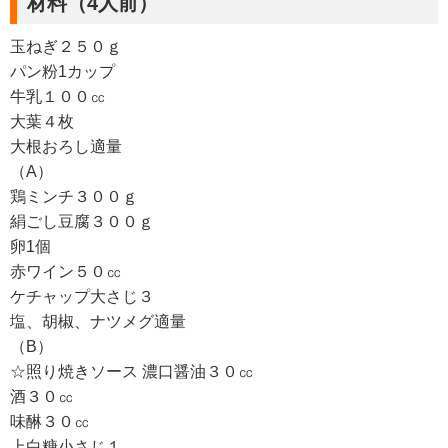
材料（4人前）
玉ねぎ２５０ｇ
パン粉1カップ
牛乳１００㏄
大葉４枚
大根おろし適量
（A）
鶏ミンチ３００ｇ
絹ごし豆腐３００ｇ
卵1個
赤ワイン５０㏄
ケチャップ大さじ３
塩、胡椒、ナツメグ適量
（B）
☆照り焼きソース 濃口醤油３０㏄
酒３０㏄
味醂３０㏄
上白糖小さじ１