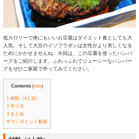
低カロリーで体にもいいお豆腐はダイエット食としても大
人気。そして大豆のイソフラボンは女性がより美しくなる
ためにかかせませんね。今回は、この豆腐を使ったハンバ
ーグをご紹介します。ふわっふわでジューシーなハンバー
グをぜひご家庭で作ってみてください。
Contents
[
hide
]
1
材料（4人前）
2
作り方
3
まとめ
4
ワンポイント動画