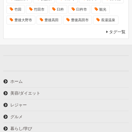
竹田
竹田市
臼杵
臼杵市
観光
豊後大野市
豊後高田
豊後高田市
長湯温泉
タグ一覧
ホーム
美容/ダイエット
レジャー
グルメ
暮らし/学び