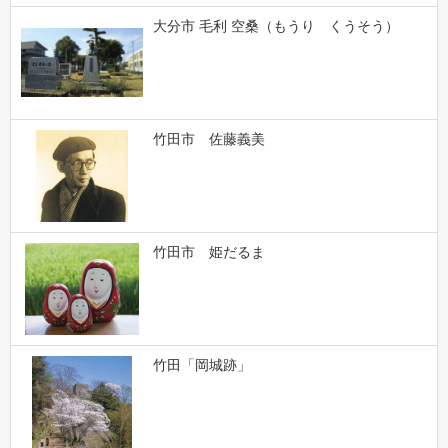
大分市 毛利 空桑（もうり くうそう）
竹田市 佐藤義美
竹田市 姫だるま
竹田「岡城跡」