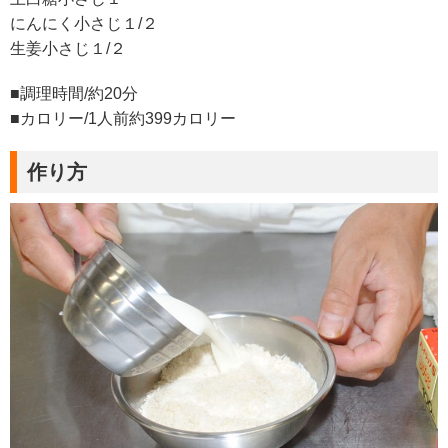
にんにく小さじ１/２
生姜小さじ１/２
■調理時間/約20分
■カロリー/1人前約399カロリー
作り方