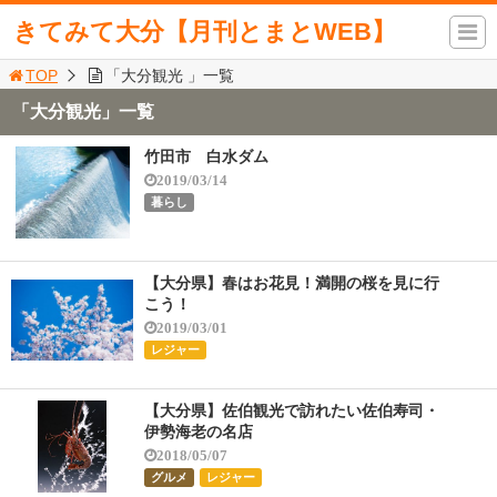
きてみて大分【月刊とまとWEB】
TOP
「大分観光 」一覧
「大分観光」一覧
竹田市 白水ダム
2019/03/14
暮らし
【大分県】春はお花見！満開の桜を見に行
こう！
2019/03/01
レジャー
【大分県】佐伯観光で訪れたい佐伯寿司・
伊勢海老の名店
2018/05/07
グルメ
レジャー