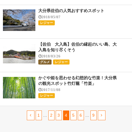
大分県佐伯の人気おすすめスポット
2018/05/07
レジャー
【佐伯 大入島】佐伯の縁起のいい島、大
入島を知り尽くそう
2018/03/26
グルメ
レジャー
かぐや姫を思わせる幻想的な竹楽！大分県
の観光スポット竹灯籠「竹楽」
2017/11/08
レジャー
1
…
2
3
4
5
6
…
9