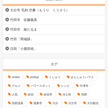
大分市 毛利 空桑（もうり くうそう）
竹田市 佐藤義美
竹田市 姫だるま
竹田「岡城跡」
日田「小鹿田焼」
タグ
onsen
pickup
くじゅう
まんじゅうハウス
グルメ
パワースポット
レシピ
中津市
人気
佐伯
佐伯市
冷え性
別府
別府温泉
国東市
大分
大分市
大分観光