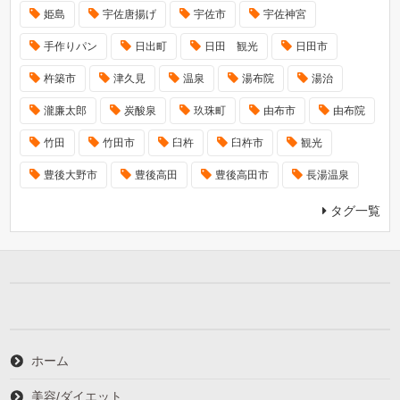
姫島
宇佐唐揚げ
宇佐市
宇佐神宮
手作りパン
日出町
日田 観光
日田市
杵築市
津久見
温泉
湯布院
湯治
瀧廉太郎
炭酸泉
玖珠町
由布市
由布院
竹田
竹田市
臼杵
臼杵市
観光
豊後大野市
豊後高田
豊後高田市
長湯温泉
タグ一覧
ホーム
美容/ダイエット