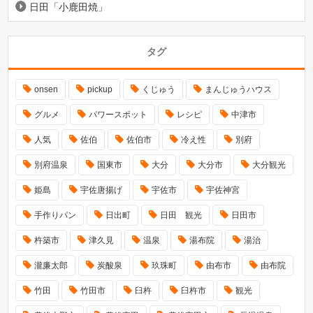
日田「小鹿田焼」
タグ
onsen
pickup
くじゅう
まんじゅうハウス
グルメ
パワースポット
レシピ
中津市
人気
佐伯
佐伯市
冷え性
別府
別府温泉
国東市
大分
大分市
大分観光
姫島
宇佐唐揚げ
宇佐市
宇佐神宮
手作りパン
日出町
日田 観光
日田市
杵築市
津久見
温泉
湯布院
湯治
瀧廉太郎
炭酸泉
玖珠町
由布市
由布院
竹田
竹田市
臼杵
臼杵市
観光