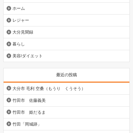
ホーム
レジャー
大分見聞録
暮らし
美容/ダイエット
最近の投稿
大分市 毛利 空桑（もうり くうそう）
竹田市 佐藤義美
竹田市 姫だるま
竹田「岡城跡」