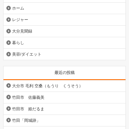
ホーム
レジャー
大分見聞録
暮らし
美容/ダイエット
最近の投稿
大分市 毛利 空桑（もうり くうそう）
竹田市 佐藤義美
竹田市 姫だるま
竹田「岡城跡」