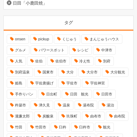
日田「小鹿田焼」
タグ
onsen
pickup
くじゅう
まんじゅうハウス
グルメ
パワースポット
レシピ
中津市
人気
佐伯
佐伯市
冷え性
別府
別府温泉
国東市
大分
大分市
大分観光
姫島
宇佐唐揚げ
宇佐市
宇佐神宮
手作りパン
日出町
日田 観光
日田市
杵築市
津久見
温泉
湯布院
湯治
瀧廉太郎
炭酸泉
玖珠町
由布市
由布院
竹田
竹田市
臼杵
臼杵市
観光