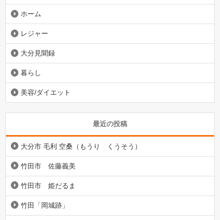
ホーム
レジャー
大分見聞録
暮らし
美容/ダイエット
最近の投稿
大分市 毛利 空桑（もうり くうそう）
竹田市 佐藤義美
竹田市 姫だるま
竹田「岡城跡」