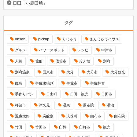
日田「小鹿田焼」
タグ
onsen
pickup
くじゅう
まんじゅうハウス
グルメ
パワースポット
レシピ
中津市
人気
佐伯
佐伯市
冷え性
別府
別府温泉
国東市
大分
大分市
大分観光
姫島
宇佐唐揚げ
宇佐市
宇佐神宮
手作りパン
日出町
日田 観光
日田市
杵築市
津久見
温泉
湯布院
湯治
瀧廉太郎
炭酸泉
玖珠町
由布市
由布院
竹田
竹田市
臼杵
臼杵市
観光