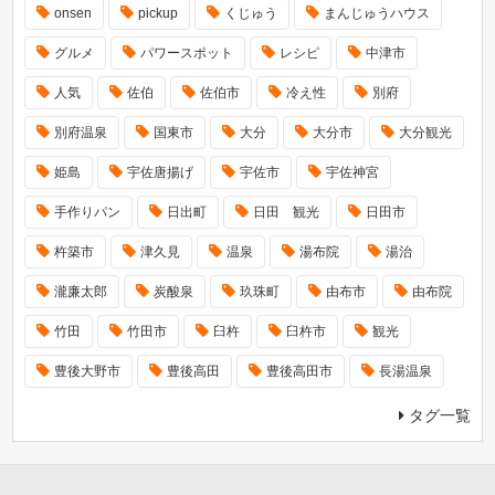
onsen
pickup
くじゅう
まんじゅうハウス
グルメ
パワースポット
レシピ
中津市
人気
佐伯
佐伯市
冷え性
別府
別府温泉
国東市
大分
大分市
大分観光
姫島
宇佐唐揚げ
宇佐市
宇佐神宮
手作りパン
日出町
日田 観光
日田市
杵築市
津久見
温泉
湯布院
湯治
瀧廉太郎
炭酸泉
玖珠町
由布市
由布院
竹田
竹田市
臼杵
臼杵市
観光
豊後大野市
豊後高田
豊後高田市
長湯温泉
タグ一覧