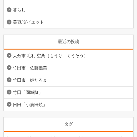
暮らし
美容/ダイエット
最近の投稿
大分市 毛利 空桑（もうり くうそう）
竹田市 佐藤義美
竹田市 姫だるま
竹田「岡城跡」
日田「小鹿田焼」
タグ