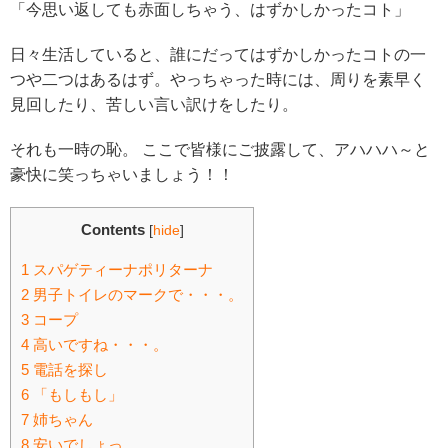
「今思い返しても赤面しちゃう、はずかしかったコト」
日々生活していると、誰にだってはずかしかったコトの一
つや二つはあるはず。やっちゃった時には、周りを素早く
見回したり、苦しい言い訳けをしたり。
それも一時の恥。 ここで皆様にご披露して、アハハハ～と
豪快に笑っちゃいましょう！！
Contents
[
hide
]
1
スパゲティーナポリターナ
2
男子トイレのマークで・・・。
3
コープ
4
高いですね・・・。
5
電話を探し
6
「もしもし」
7
姉ちゃん
8
安いでしょっ