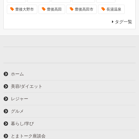
豊後大野市
豊後高田
豊後高田市
長湯温泉
タグ一覧
ホーム
美容/ダイエット
レジャー
グルメ
暮らし/学び
とまトーク座談会