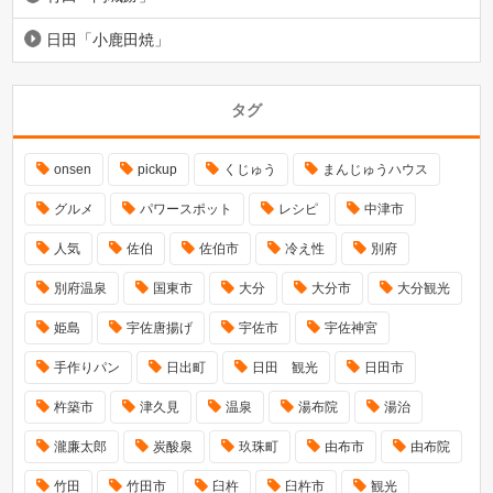
日田「小鹿田焼」
タグ
onsen
pickup
くじゅう
まんじゅうハウス
グルメ
パワースポット
レシピ
中津市
人気
佐伯
佐伯市
冷え性
別府
別府温泉
国東市
大分
大分市
大分観光
姫島
宇佐唐揚げ
宇佐市
宇佐神宮
手作りパン
日出町
日田 観光
日田市
杵築市
津久見
温泉
湯布院
湯治
瀧廉太郎
炭酸泉
玖珠町
由布市
由布院
竹田
竹田市
臼杵
臼杵市
観光