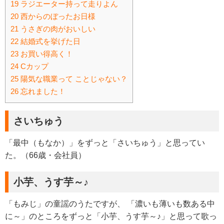
19
ラジエーター持って走りよん
20
西からのぼったお日様
21
うさぎの肉がおいしい
22
結婚式を挙げた日
23
お買い得高く！
24
Cカップ
25
陽気な職業って ことじゃない？
26
忘れました！
さいちゅう
「最中（もなか）」をずっと「さいちゅう」と思ってい
た。（66歳・会社員）
小芋、うす芋～♪
「もみじ」の童謡のうたですが、 「濃いも薄いも数ある中
に～」のところをずっと「小芋、うす芋～♪」と思って歌っ