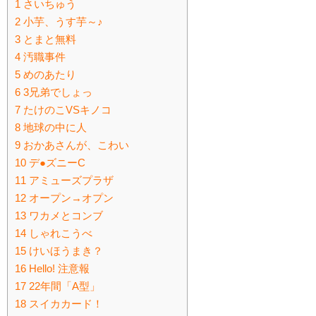
1
さいちゅう
2
小芋、うす芋～♪
3
とまと無料
4
汚職事件
5
めのあたり
6
3兄弟でしょっ
7
たけのこVSキノコ
8
地球の中に人
9
おかあさんが、こわい
10
デ●ズニーC
11
アミューズプラザ
12
オープン→オプン
13
ワカメとコンブ
14
しゃれこうべ
15
けいほうまき？
16
Hello! 注意報
17
22年間「A型」
18
スイカカード！