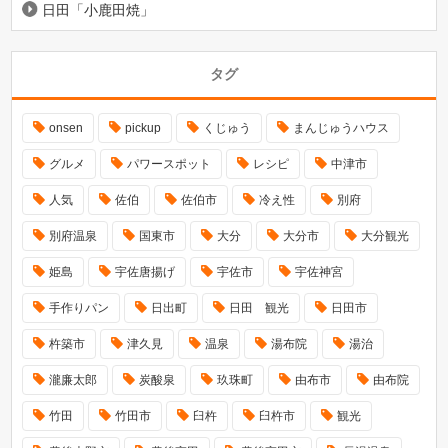
日田「小鹿田焼」
タグ
onsen
pickup
くじゅう
まんじゅうハウス
グルメ
パワースポット
レシピ
中津市
人気
佐伯
佐伯市
冷え性
別府
別府温泉
国東市
大分
大分市
大分観光
姫島
宇佐唐揚げ
宇佐市
宇佐神宮
手作りパン
日出町
日田 観光
日田市
杵築市
津久見
温泉
湯布院
湯治
瀧廉太郎
炭酸泉
玖珠町
由布市
由布院
竹田
竹田市
臼杵
臼杵市
観光