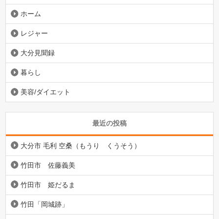
ホーム
レジャー
大分見聞録
暮らし
美容/ダイエット
最近の投稿
大分市 毛利 空桑（もうり くうそう）
竹田市 佐藤義美
竹田市 姫だるま
竹田「岡城跡」