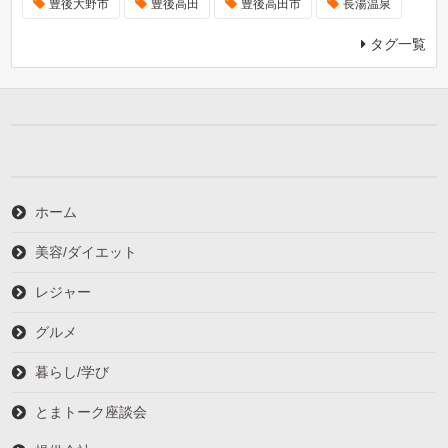
豊後大野市
豊後高田
豊後高田市
長湯温泉
タグ一覧
ホーム
美容/ダイエット
レジャー
グルメ
暮らし/学び
とまトーク座談会