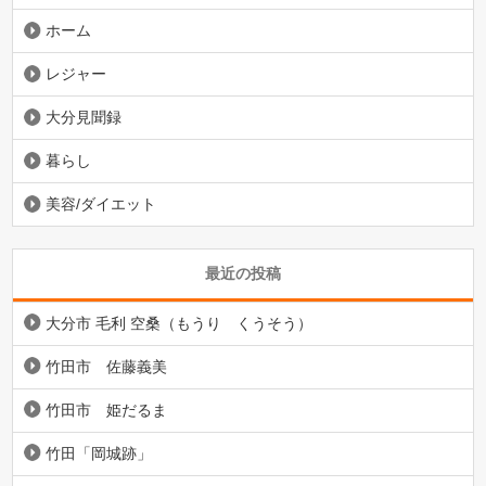
ホーム
レジャー
大分見聞録
暮らし
美容/ダイエット
最近の投稿
大分市 毛利 空桑（もうり くうそう）
竹田市 佐藤義美
竹田市 姫だるま
竹田「岡城跡」