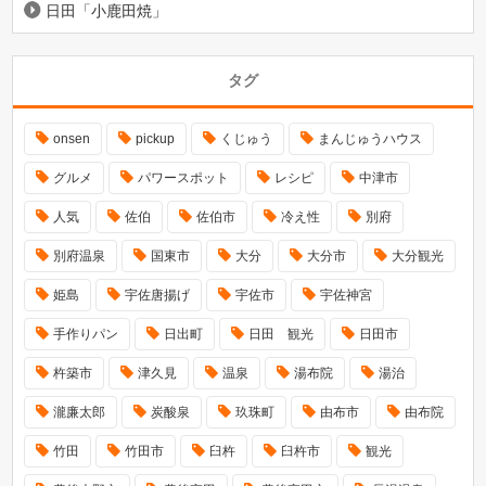
日田「小鹿田焼」
タグ
onsen
pickup
くじゅう
まんじゅうハウス
グルメ
パワースポット
レシピ
中津市
人気
佐伯
佐伯市
冷え性
別府
別府温泉
国東市
大分
大分市
大分観光
姫島
宇佐唐揚げ
宇佐市
宇佐神宮
手作りパン
日出町
日田 観光
日田市
杵築市
津久見
温泉
湯布院
湯治
瀧廉太郎
炭酸泉
玖珠町
由布市
由布院
竹田
竹田市
臼杵
臼杵市
観光